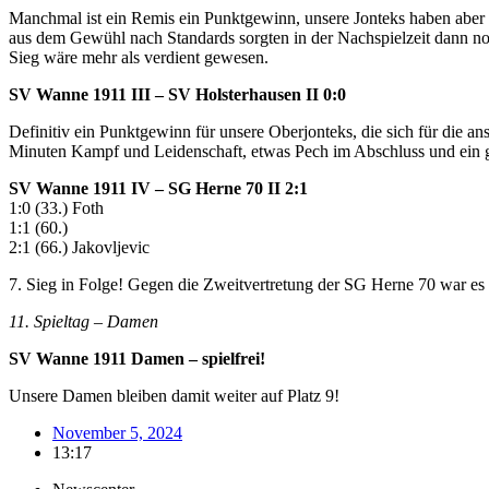
Manchmal ist ein Remis ein Punktgewinn, unsere Jonteks haben aber d
aus dem Gewühl nach Standards sorgten in der Nachspielzeit dann noc
Sieg wäre mehr als verdient gewesen.
SV Wanne 1911 III – SV Holsterhausen II 0:0
Definitiv ein Punktgewinn für unsere Oberjonteks, die sich für die 
Minuten Kampf und Leidenschaft, etwas Pech im Abschluss und ein g
SV Wanne 1911 IV – SG Herne 70 II 2:1
1:0 (33.) Foth
1:1 (60.)
2:1 (66.) Jakovljevic
7. Sieg in Folge! Gegen die Zweitvertretung der SG Herne 70 war es e
11. Spieltag – Damen
SV Wanne 1911 Damen – spielfrei!
Unsere Damen bleiben damit weiter auf Platz 9!
November 5, 2024
13:17