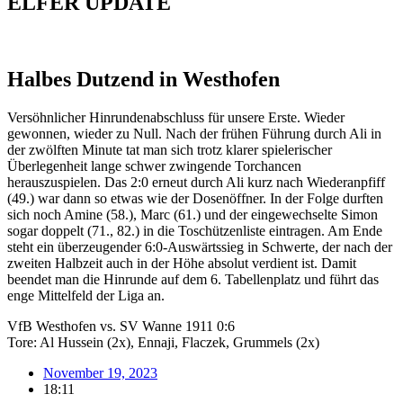
ELFER
UPDATE
Halbes Dutzend in Westhofen
Versöhnlicher Hinrundenabschluss für unsere Erste. Wieder
gewonnen, wieder zu Null. Nach der frühen Führung durch Ali in
der zwölften Minute tat man sich trotz klarer spielerischer
Überlegenheit lange schwer zwingende Torchancen
herauszuspielen. Das 2:0 erneut durch Ali kurz nach Wiederanpfiff
(49.) war dann so etwas wie der Dosenöffner. In der Folge durften
sich noch Amine (58.), Marc (61.) und der eingewechselte Simon
sogar doppelt (71., 82.) in die Toschützenliste eintragen. Am Ende
steht ein überzeugender 6:0-Auswärtssieg in Schwerte, der nach der
zweiten Halbzeit auch in der Höhe absolut verdient ist. Damit
beendet man die Hinrunde auf dem 6. Tabellenplatz und führt das
enge Mittelfeld der Liga an.
VfB Westhofen vs. SV Wanne 1911 0:6
Tore: Al Hussein (2x), Ennaji, Flaczek, Grummels (2x)
November 19, 2023
18:11