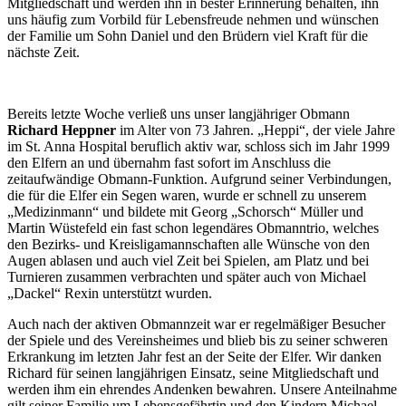
Mitgliedschaft und werden ihn in bester Erinnerung behalten, ihn
uns häufig zum Vorbild für Lebensfreude nehmen und wünschen
der Familie um Sohn Daniel und den Brüdern viel Kraft für die
nächste Zeit.
Bereits letzte Woche verließ uns unser langjähriger Obmann
Richard Heppner
im Alter von 73 Jahren. „Heppi“, der viele Jahre
im St. Anna Hospital beruflich aktiv war, schloss sich im Jahr 1999
den Elfern an und übernahm fast sofort im Anschluss die
zeitaufwändige Obmann-Funktion. Aufgrund seiner Verbindungen,
die für die Elfer ein Segen waren, wurde er schnell zu unserem
„Medizinmann“ und bildete mit Georg „Schorsch“ Müller und
Martin Wüstefeld ein fast schon legendäres Obmanntrio, welches
den Bezirks- und Kreisligamannschaften alle Wünsche von den
Augen ablasen und auch viel Zeit bei Spielen, am Platz und bei
Turnieren zusammen verbrachten und später auch von Michael
„Dackel“ Rexin unterstützt wurden.
Auch nach der aktiven Obmannzeit war er regelmäßiger Besucher
der Spiele und des Vereinsheimes und blieb bis zu seiner schweren
Erkrankung im letzten Jahr fest an der Seite der Elfer. Wir danken
Richard für seinen langjährigen Einsatz, seine Mitgliedschaft und
werden ihm ein ehrendes Andenken bewahren. Unsere Anteilnahme
gilt seiner Familie um Lebensgefährtin und den Kindern Michael