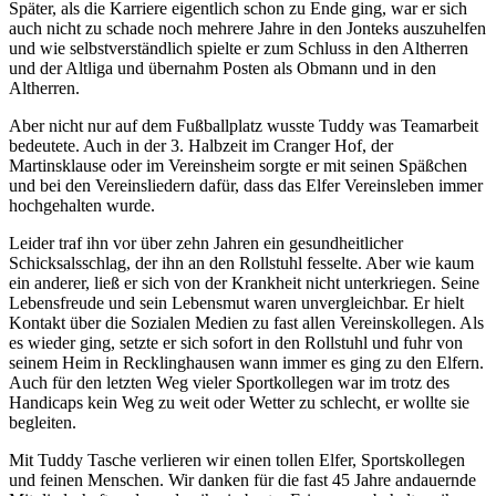
Später, als die Karriere eigentlich schon zu Ende ging, war er sich
auch nicht zu schade noch mehrere Jahre in den Jonteks auszuhelfen
und wie selbstverständlich spielte er zum Schluss in den Altherren
und der Altliga und übernahm Posten als Obmann und in den
Altherren.
Aber nicht nur auf dem Fußballplatz wusste Tuddy was Teamarbeit
bedeutete. Auch in der 3. Halbzeit im Cranger Hof, der
Martinsklause oder im Vereinsheim sorgte er mit seinen Späßchen
und bei den Vereinsliedern dafür, dass das Elfer Vereinsleben immer
hochgehalten wurde.
Leider traf ihn vor über zehn Jahren ein gesundheitlicher
Schicksalsschlag, der ihn an den Rollstuhl fesselte. Aber wie kaum
ein anderer, ließ er sich von der Krankheit nicht unterkriegen. Seine
Lebensfreude und sein Lebensmut waren unvergleichbar. Er hielt
Kontakt über die Sozialen Medien zu fast allen Vereinskollegen. Als
es wieder ging, setzte er sich sofort in den Rollstuhl und fuhr von
seinem Heim in Recklinghausen wann immer es ging zu den Elfern.
Auch für den letzten Weg vieler Sportkollegen war im trotz des
Handicaps kein Weg zu weit oder Wetter zu schlecht, er wollte sie
begleiten.
Mit Tuddy Tasche verlieren wir einen tollen Elfer, Sportskollegen
und feinen Menschen. Wir danken für die fast 45 Jahre andauernde